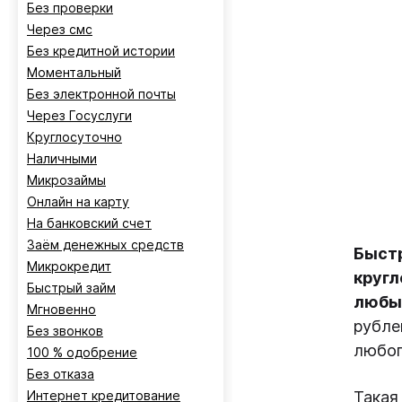
Без проверки
Через смс
Без кредитной истории
Моментальный
Без электронной почты
Через Госуслуги
Круглосуточно
Наличными
Микрозаймы
Онлайн на карту
На банковский счет
Заём денежных средств
Быстр
Микрокредит
кругл
Быстрый займ
любы
Мгновенно
рубле
Без звонков
любог
100 % одобрение
Без отказа
Интернет кредитование
Такая