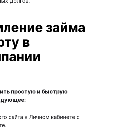
ных долгов.
мление займа
рту в
мпании
ить простую и быструю
ледующее:
го сайта в Личном кабинете с
те.