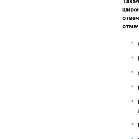
Такая
широк
отвеч
отме