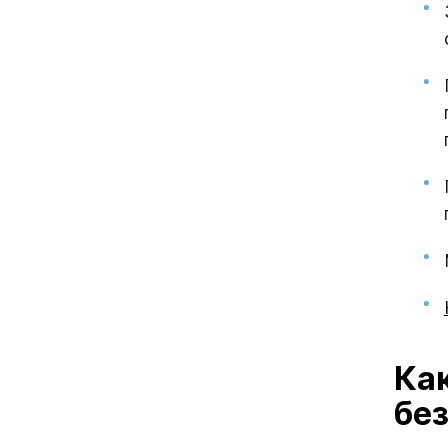
Ка
без