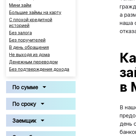
Мини займ
гражд
Большие займы на карту
а раз
С плохой кредитной
наша 
историей
отказа
Без залога
Без поручителей
В день обращения
Ка
Не выходя из дома
Денежным переводом
за
Без подтверждения дохода
в
По сумме
По сроку
В наш
предо
Заемщик
день 
банко