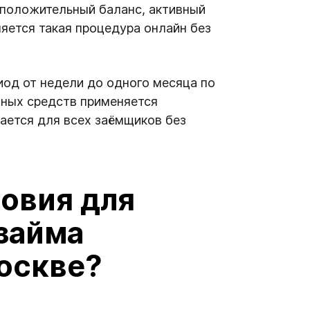
 положительный баланс, активный
ляется такая процедура онлайн без
иод от недели до одного месяца по
ежных средств применяется
вается для всех заёмщиков без
овия для
займа
Москве?