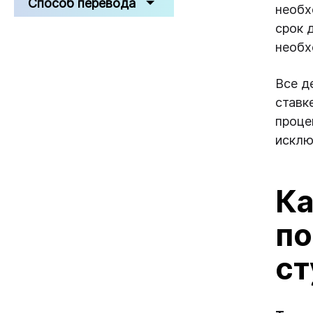
Способ перевода
необх
срок 
необх
Все д
ставк
проце
исклю
Ка
по
ст