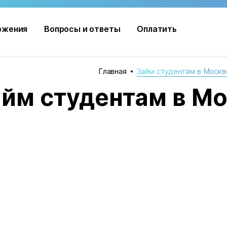
ожения
Вопросы и ответы
Оплатить
Вопросы и ответы
Как получить
Главная
Займ студентам в Москв
йм студентам в Мо
Как вернуть