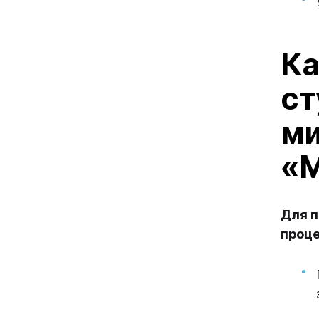
Ка
ст
ми
«
Для п
проце