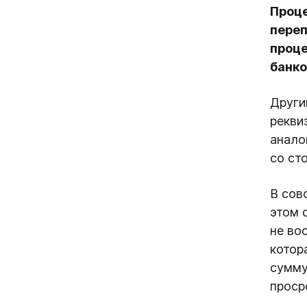
Проце
переп
проце
банко
Други
рекви
анало
со ст
В сов
этом 
не во
котор
сумму
проср